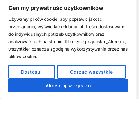
Joga twarzy po 40. Spokojna praktyka zamiast presji na
Cenimy prywatność użytkowników
młodość
Używamy plików cookie, aby poprawić jakość
Najczęstsze błędy w jodze twarzy. Dlaczego mniej znaczy
lepiej?
przeglądania, wyświetlać reklamy lub treści dostosowane
do indywidualnych potrzeb użytkowników oraz
Zarabiaj na tym, co kochasz: 15 Sprawdzonych Kroków, by
Zamienić Pasję w Dochodowy Biznes
analizować ruch na stronie. Kliknięcie przycisku „Akceptuj
wszystkie” oznacza zgodę na wykorzystywanie przez nas
Cyfrowa Szuflada – Kompletny Przewodnik, Który Odmieni
Twój Cyfrowy Porządek
plików cookie.
Jak przestać prokrastynować – 15 Sprawdzonych Strategii,
Dostosuj
Odrzuć wszystkie
które naprawdę działają
Akceptuj wszystko
ZOBACZ NASZE E-BOOKI PRODUKTY
CYFROWE
Strona główna
Produkty Cyfrowe – E-booki, Kursy Online, Materiały PDF
Regulamin
O Nas
Kontakt
Narzędzia
Spis Artykułów