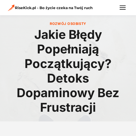
Przejdź
do
RiseKick.pl - Bo życie czeka na Twój ruch
treści
ROZWÓJ OSOBISTY
Jakie Błędy
Popełniają
Początkujący?
Detoks
Dopaminowy Bez
Frustracji