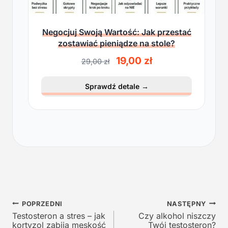
Negocjuj Swoją Wartość: Jak przestać
zostawiać pieniądze na stole?
P
A
19,00
zł
29,00
zł
i
k
e
t
Sprawdź detale
→
r
u
w
a
o
l
t
n
n
a
a
c
c
e
e
n
n
a
a
w
Nawigacja
w
y
POPRZEDNI
NASTĘPNY
y
n
Testosteron a stres – jak
Czy alkohol niszczy
wpisu
kortyzol zabija męskość
Twój testosteron?
n
o