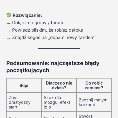
Rozwiązanie:
→ Dołącz do grupy / forum
→ Powiedz bliskim, że robisz detoks
→ Znajdź kogoś na „dopaminowy tandem”
Podsumowanie: najczęstsze błędy
początkujących
Dlaczego nie
Co robić
Błąd
działa?
zamiast?
Zbyt
Szok dla
Zacznij małymi
drastyczny
mózgu, efekt
krokami
start
jojo
Stwórz