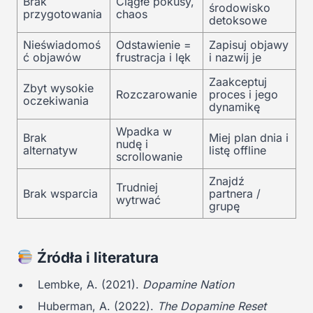
Brak
Ciągłe pokusy,
środowisko
przygotowania
chaos
detoksowe
Nieświadomoś
Odstawienie =
Zapisuj objawy
ć objawów
frustracja i lęk
i nazwij je
Zaakceptuj
Zbyt wysokie
Rozczarowanie
proces i jego
oczekiwania
dynamikę
Wpadka w
Brak
Miej plan dnia i
nudę i
alternatyw
listę offline
scrollowanie
Znajdź
Trudniej
Brak wsparcia
partnera /
wytrwać
grupę
Źródła i literatura
Lembke, A. (2021).
Dopamine Nation
Huberman, A. (2022).
The Dopamine Reset