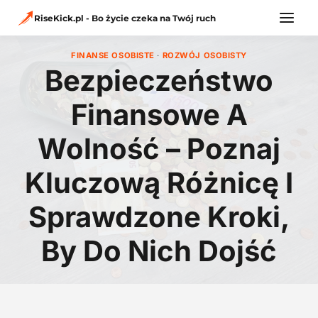
Przejdź
do
RiseKick.pl - Bo życie czeka na Twój ruch
treści
FINANSE OSOBISTE
·
ROZWÓJ OSOBISTY
Bezpieczeństwo
Finansowe A
Wolność – Poznaj
Kluczową Różnicę I
Sprawdzone Kroki,
By Do Nich Dojść