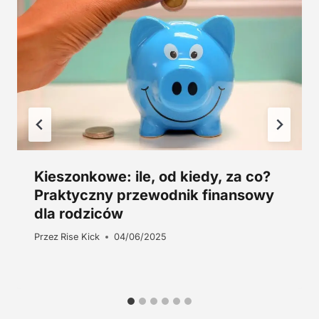
z
ł
.
Kieszonkowe: ile, od kiedy, za co?
Praktyczny przewodnik finansowy
dla rodziców
Przez
Rise Kick
04/06/2025