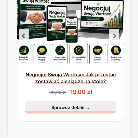
Negocjuj Swoją Wartość: Jak przestać
zostawiać pieniądze na stole?
P
A
19,00
zł
29,00
zł
i
k
e
t
Sprawdź detale
→
r
u
w
a
o
l
t
n