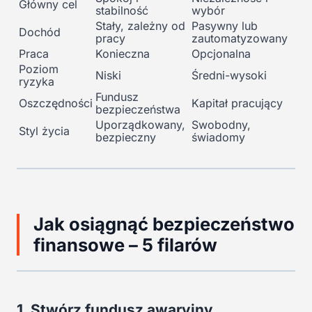
Główny cel
stabilność
wybór
Stały, zależny od
Pasywny lub
Dochód
pracy
zautomatyzowany
Praca
Konieczna
Opcjonalna
Poziom
Niski
Średni-wysoki
ryzyka
Fundusz
Oszczędności
Kapitał pracujący
bezpieczeństwa
Uporządkowany,
Swobodny,
Styl życia
bezpieczny
świadomy
Jak osiągnąć bezpieczeństwo
finansowe – 5 filarów
1. Stwórz fundusz awaryjny