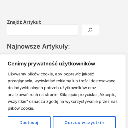
Znajdź Artykuł:
Najnowsze Artykuły:
Joga twarzy po 40. Spokojna praktyka zamiast presji na
Cenimy prywatność użytkowników
młodość
Używamy plików cookie, aby poprawić jakość
Najczęstsze błędy w jodze twarzy. Dlaczego mniej znaczy
lepiej?
przeglądania, wyświetlać reklamy lub treści dostosowane
do indywidualnych potrzeb użytkowników oraz
Zarabiaj na tym, co kochasz: 15 Sprawdzonych Kroków, by
Zamienić Pasję w Dochodowy Biznes
analizować ruch na stronie. Kliknięcie przycisku „Akceptuj
wszystkie” oznacza zgodę na wykorzystywanie przez nas
Cyfrowa Szuflada – Kompletny Przewodnik, Który Odmieni
Twój Cyfrowy Porządek
plików cookie.
Jak przestać prokrastynować – 15 Sprawdzonych Strategii,
Dostosuj
Odrzuć wszystkie
które naprawdę działają