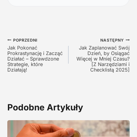
n
a
a
c
c
e
e
n
n
a
a
w
Nawigacja
w
y
POPRZEDNI
NASTĘPNY
y
n
Jak Pokonać
Jak Zaplanować Swój
wpisu
Prokrastynację i Zacząć
Dzień, by Osiągać
n
o
Działać – Sprawdzone
Więcej w Mniej Czasu?
o
s
Strategie, które
[Z Narzędziami i
s
i
Działają!
Checklistą 2025]
i
:
ł
1
a
9
:
,
2
0
Podobne Artykuły
9
0
,
0
z
0
ł
.