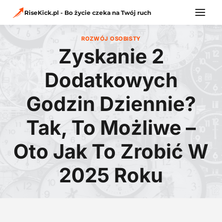
Przejdź
do
RiseKick.pl - Bo życie czeka na Twój ruch
treści
ROZWÓJ OSOBISTY
Zyskanie 2
Dodatkowych
Godzin Dziennie?
Tak, To Możliwe –
Oto Jak To Zrobić W
2025 Roku