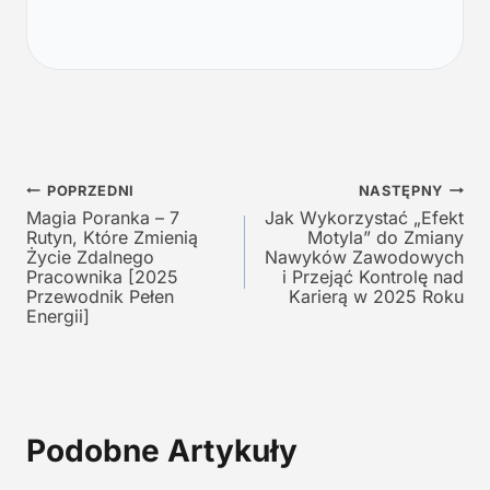
o
l
t
n
n
a
a
c
c
e
e
n
n
a
a
w
Nawigacja
w
y
POPRZEDNI
NASTĘPNY
y
n
Magia Poranka – 7
Jak Wykorzystać „Efekt
wpisu
Rutyn, Które Zmienią
Motyla” do Zmiany
n
o
Życie Zdalnego
Nawyków Zawodowych
o
s
Pracownika [2025
i Przejąć Kontrolę nad
s
i
Przewodnik Pełen
Karierą w 2025 Roku
i
:
Energii]
ł
1
a
9
:
,
2
0
9
0
Podobne Artykuły
,
0
z