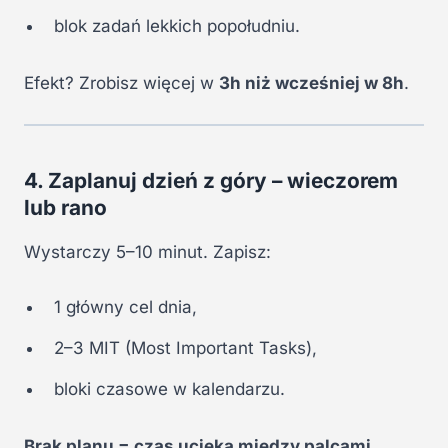
blok zadań lekkich popołudniu.
Efekt? Zrobisz więcej w
3h niż wcześniej w 8h
.
4. Zaplanuj dzień z góry – wieczorem
lub rano
Wystarczy 5–10 minut. Zapisz:
1 główny cel dnia,
2–3 MIT (Most Important Tasks),
bloki czasowe w kalendarzu.
Brak planu = czas ucieka między palcami.