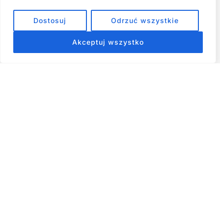
Jak przestać prokrastynować – 15 Sprawdzonych Strategii,
Dostosuj
Odrzuć wszystkie
które naprawdę działają
Akceptuj wszystko
ZOBACZ NASZE E-BOOKI PRODUKTY
CYFROWE
Strona główna
Produkty Cyfrowe – E-booki, Kursy Online, Materiały PDF
Regulamin
O Nas
Kontakt
Narzędzia
Spis Artykułów
Copyright © 2026 Wszelkie prawa zastrzeżone - RiseKick.pl -
Bo życie czeka na Twój ruch
Materiały na stronie, w tym te dotyczące rozwoju osobistego,
psychologii i finansów, mają charakter wyłącznie informacyjny i
edukacyjny. Nie stanowią profesjonalnej porady. Autor nie
ponosi odpowiedzialności za decyzje podjęte na ich podstawie.