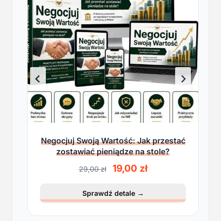
Negocjuj Swoją Wartość: Jak przestać
zostawiać pieniądze na stole?
P
A
19,00
zł
29,00
zł
i
k
e
t
Sprawdź detale
→
r
u
w
a