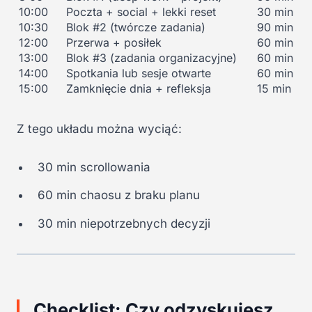
10:00
Poczta + social + lekki reset
30 min
10:30
Blok #2 (twórcze zadania)
90 min
12:00
Przerwa + posiłek
60 min
13:00
Blok #3 (zadania organizacyjne)
60 min
14:00
Spotkania lub sesje otwarte
60 min
15:00
Zamknięcie dnia + refleksja
15 min
Z tego układu można wyciąć:
30 min scrollowania
60 min chaosu z braku planu
30 min niepotrzebnych decyzji
Checklist: Czy odzyskujesz