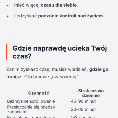
mieć więcej
czasu dla siebie
,
i odzyskać
poczucie kontroli nad życiem
.
Gdzie naprawdę ucieka Twój
czas?
Zanim zyskasz czas, musisz wiedzieć,
gdzie go
tracisz
. Oto typowe „czasożercy”:
Strata czasu
Czynność
dziennie
Bezmyślne scrollowanie
45–90 minut
Przełączanie się między
30–60 minut
zadaniami
Brak planu i priorytetów
1–2 godziny