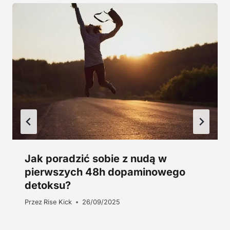
0
ł
.
z
ł
.
Jak poradzić sobie z nudą w
pierwszych 48h dopaminowego
detoksu?
Przez
Rise Kick
26/09/2025