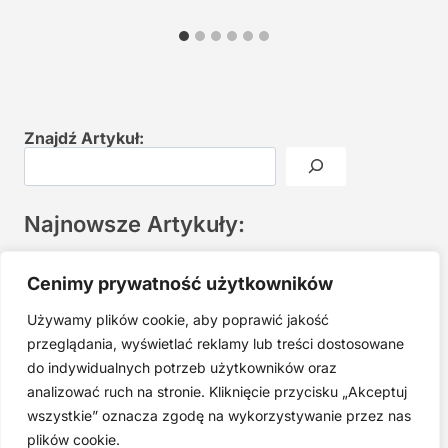
Znajdź Artykuł:
Najnowsze Artykuły:
Joga twarzy po 40. Spokojna praktyka zamiast presji na
Cenimy prywatność użytkowników
młodość
Używamy plików cookie, aby poprawić jakość
Najczęstsze błędy w jodze twarzy. Dlaczego mniej znaczy
lepiej?
przeglądania, wyświetlać reklamy lub treści dostosowane
do indywidualnych potrzeb użytkowników oraz
Zarabiaj na tym, co kochasz: 15 Sprawdzonych Kroków, by
Zamienić Pasję w Dochodowy Biznes
analizować ruch na stronie. Kliknięcie przycisku „Akceptuj
wszystkie” oznacza zgodę na wykorzystywanie przez nas
Cyfrowa Szuflada – Kompletny Przewodnik, Który Odmieni
Twój Cyfrowy Porządek
plików cookie.