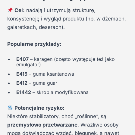
Cel:
nadają i utrzymują strukturę,
konsystencję i wygląd produktu (np. w dżemach,
galaretkach, deserach).
Popularne przykłady:
E407
– karagen (często występuje też jako
emulgator)
E415
– guma ksantanowa
E412
– guma guar
E1442
– skrobia modyfikowana
Potencjalne ryzyko:
Niektóre stabilizatory, choć „roślinne”, są
przemysłowo przetwarzane
. Wrażliwe osoby
mogą doświadczać wzdęć, biegunek, a nawet