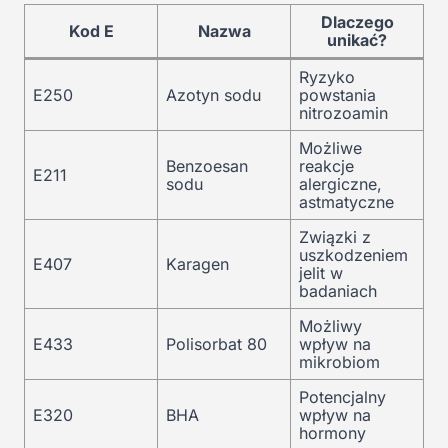
Dlaczego
Kod E
Nazwa
unikać?
Ryzyko
E250
Azotyn sodu
powstania
nitrozoamin
Możliwe
Benzoesan
reakcje
E211
sodu
alergiczne,
astmatyczne
Związki z
uszkodzeniem
E407
Karagen
jelit w
badaniach
Możliwy
E433
Polisorbat 80
wpływ na
mikrobiom
Potencjalny
E320
BHA
wpływ na
hormony