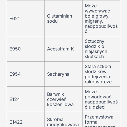
Może
wywoływać
Glutaminian
bóle głowy,
E621
sodu
migreny,
nadpobudliwoś
ć
Sztuczny
słodzik o
E950
Acesulfam K
niejasnych
skutkach
Stara szkoła
słodzików,
E954
Sacharyna
podejrzenia
rakotwórcze
Może
Barwnik
powodować
E124
czerwień
nadpobudliwoś
koszenilowa
ć u dzieci
Przemysłowa
Skrobia
E1422
forma
modyfikowana
zagęszczacza