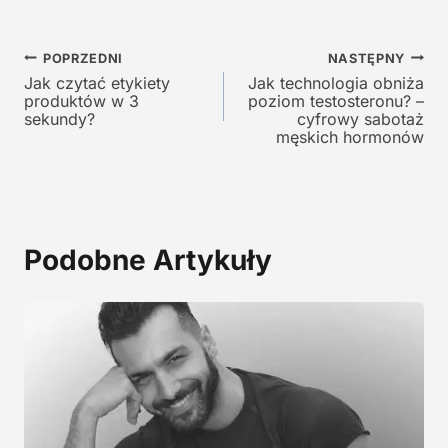
n
a
a
w
Nawigacja
w
y
POPRZEDNI
NASTĘPNY
y
n
Jak czytać etykiety
Jak technologia obniża
wpisu
produktów w 3
poziom testosteronu? –
n
o
sekundy?
cyfrowy sabotaż
o
s
męskich hormonów
s
i
i
:
ł
1
a
2
:
9
Podobne Artykuły
2
,
4
0
5
0
,
0
z
0
ł
.
z
ł