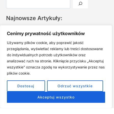
Najnowsze Artykuły:
Joga twarzy po 40. Spokojna praktyka zamiast presji na
Cenimy prywatność użytkowników
młodość
Używamy plików cookie, aby poprawić jakość
Najczęstsze błędy w jodze twarzy. Dlaczego mniej znaczy
lepiej?
przeglądania, wyświetlać reklamy lub treści dostosowane
do indywidualnych potrzeb użytkowników oraz
Zarabiaj na tym, co kochasz: 15 Sprawdzonych Kroków, by
Zamienić Pasję w Dochodowy Biznes
analizować ruch na stronie. Kliknięcie przycisku „Akceptuj
wszystkie” oznacza zgodę na wykorzystywanie przez nas
Cyfrowa Szuflada – Kompletny Przewodnik, Który Odmieni
Twój Cyfrowy Porządek
plików cookie.
Jak przestać prokrastynować – 15 Sprawdzonych Strategii,
Dostosuj
Odrzuć wszystkie
które naprawdę działają
Akceptuj wszystko
ZOBACZ NASZE E-BOOKI PRODUKTY
CYFROWE