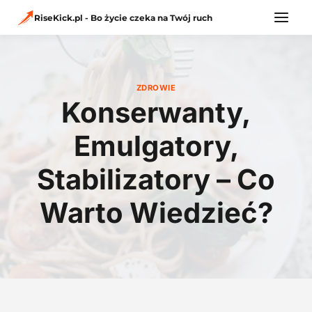
Przejdź
do
RiseKick.pl - Bo życie czeka na Twój ruch
treści
ZDROWIE
Konserwanty,
Emulgatory,
Stabilizatory – Co
Warto Wiedzieć?