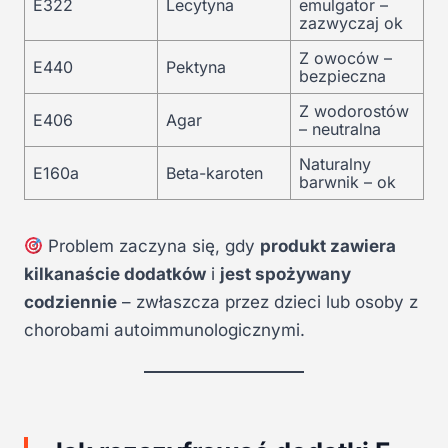
E322
Lecytyna
emulgator –
zazwyczaj ok
Z owoców –
E440
Pektyna
bezpieczna
Z wodorostów
E406
Agar
– neutralna
Naturalny
E160a
Beta-karoten
barwnik – ok
Problem zaczyna się, gdy
produkt zawiera
kilkanaście dodatków
i
jest spożywany
codziennie
– zwłaszcza przez dzieci lub osoby z
chorobami autoimmunologicznymi.