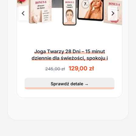
Joga Twarzy 28 Dni – 15 minut
dziennie dla świeżości, spokoju i
lekkości
P
A
129,00
zł
245,00
zł
i
k
e
t
Sprawdź detale
→
r
u
w
a
o
l
t
n
n
a
a
c
c
e
e
n