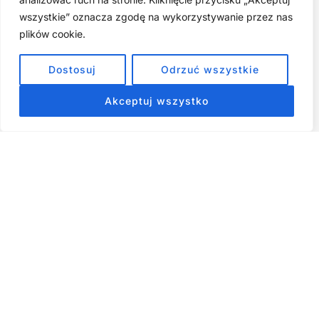
wszystkie” oznacza zgodę na wykorzystywanie przez nas
Cyfrowa Szuflada – Kompletny Przewodnik, Który Odmieni
Twój Cyfrowy Porządek
plików cookie.
Jak przestać prokrastynować – 15 Sprawdzonych Strategii,
Dostosuj
Odrzuć wszystkie
które naprawdę działają
Akceptuj wszystko
ZOBACZ NASZE E-BOOKI PRODUKTY
CYFROWE
Strona główna
Produkty Cyfrowe – E-booki, Kursy Online, Materiały PDF
Regulamin
O Nas
Kontakt
Narzędzia
Spis Artykułów
Copyright © 2026 Wszelkie prawa zastrzeżone - RiseKick.pl -
Bo życie czeka na Twój ruch
Materiały na stronie, w tym te dotyczące rozwoju osobistego,