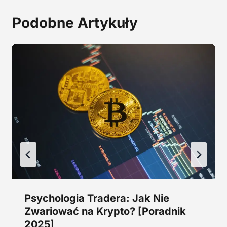
a
2
:
9
Podobne Artykuły
2
,
4
0
5
0
,
0
z
0
ł
.
z
ł
.
Psychologia Tradera: Jak Nie
Zwariować na Krypto? [Poradnik
2025]