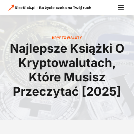
Przejdź
do
RiseKick.pl - Bo życie czeka na Twój ruch
treści
KRYPTOWALUTY
Najlepsze Książki O
Kryptowalutach,
Które Musisz
Przeczytać [2025]