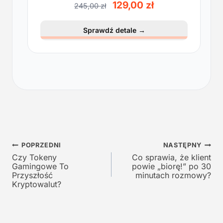
P
A
129,00
zł
245,00
zł
i
k
e
t
Sprawdź detale
→
r
u
w
a
o
l
t
n
n
a
a
c
c
e
e
n
n
a
a
w
Nawigacja
w
y
POPRZEDNI
NASTĘPNY
y
n
Czy Tokeny
Co sprawia, że klient
wpisu
Gamingowe To
powie „biorę!” po 30
n
o
Przyszłość
minutach rozmowy?
o
s
Kryptowalut?
s
i
i
:
ł
1