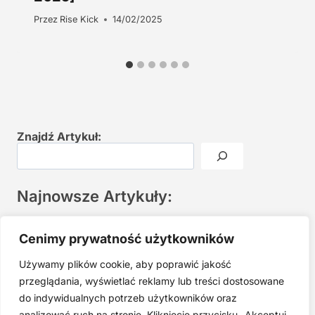
Przez
Rise Kick
14/02/2025
Znajdź Artykuł:
Najnowsze Artykuły:
Joga twarzy po 40. Spokojna praktyka zamiast presji na
Cenimy prywatność użytkowników
młodość
Używamy plików cookie, aby poprawić jakość
Najczęstsze błędy w jodze twarzy. Dlaczego mniej znaczy
lepiej?
przeglądania, wyświetlać reklamy lub treści dostosowane
do indywidualnych potrzeb użytkowników oraz
Zarabiaj na tym, co kochasz: 15 Sprawdzonych Kroków, by
Zamienić Pasję w Dochodowy Biznes
analizować ruch na stronie. Kliknięcie przycisku „Akceptuj