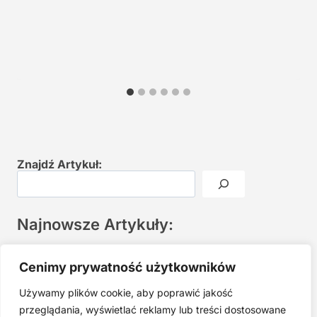
Znajdź Artykuł:
Najnowsze Artykuły:
Joga twarzy po 40. Spokojna praktyka zamiast presji na
Cenimy prywatność użytkowników
młodość
Używamy plików cookie, aby poprawić jakość
Najczęstsze błędy w jodze twarzy. Dlaczego mniej znaczy
lepiej?
przeglądania, wyświetlać reklamy lub treści dostosowane