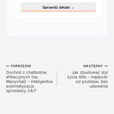
e
t
Sprawdź detale
→
r
u
w
a
o
l
t
n
n
a
a
c
c
e
e
n
n
a
a
w
Nawigacja
w
y
POPRZEDNI
NASTĘPNY
y
n
Dochód z chatbotów
Jak zbudować styl
wpisu
afiliacyjnych (np.
życia Alfa – męskość
n
o
Manychat) – inteligentna
od podstaw, bez
o
s
automatyzacja
udawania
s
i
sprzedaży 24/7
i
:
ł
1
a
2
:
9