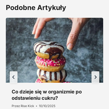
2
,
Podobne Artykuły
4
0
5
0
,
0
z
0
ł
.
z
ł
.
Co dzieje się w organizmie po
odstawieniu cukru?
Przez
Rise Kick
10/10/2025