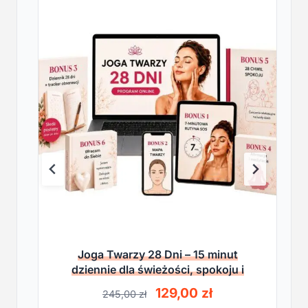
Joga Twarzy 28 Dni – 15 minut
dziennie dla świeżości, spokoju i
lekkości
P
A
129,00
zł
245,00
zł
i
k