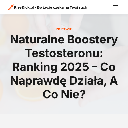
Przejdź
do
RiseKick.pl - Bo życie czeka na Twój ruch
treści
ZDROWIE
Naturalne Boostery
Testosteronu:
Ranking 2025 – Co
Naprawdę Działa, A
Co Nie?