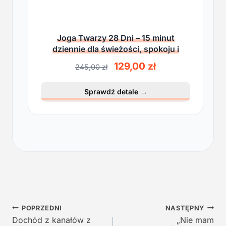
Joga Twarzy 28 Dni – 15 minut
dziennie dla świeżości, spokoju i
lekkości
P
A
129,00
zł
245,00
zł
i
k
e
t
Sprawdź detale
→
r
u
w
a
o
l
t
n
n
a
a
c
c
e
e
n
n
a
a
w
Nawigacja
w
y
POPRZEDNI
NASTĘPNY
y
n
Dochód z kanałów z
„Nie mam