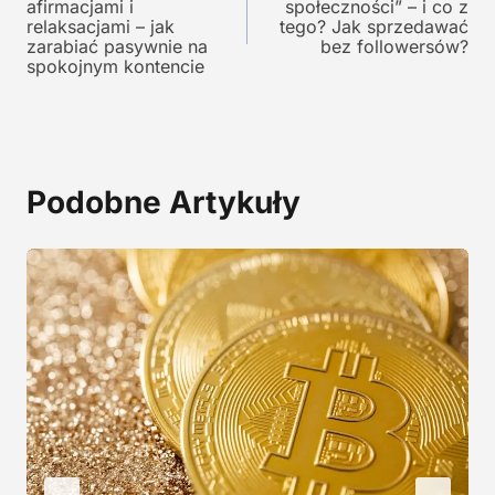
wpisu
afirmacjami i
społeczności” – i co z
n
o
relaksacjami – jak
tego? Jak sprzedawać
o
s
zarabiać pasywnie na
bez followersów?
s
i
spokojnym kontencie
i
:
ł
1
a
2
:
9
2
,
Podobne Artykuły
4
0
5
0
,
0
z
0
ł
.
z
ł
.