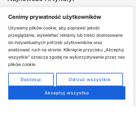
Joga twarzy po 40. Spokojna praktyka zamiast presji na
Cenimy prywatność użytkowników
młodość
Używamy plików cookie, aby poprawić jakość
Najczęstsze błędy w jodze twarzy. Dlaczego mniej znaczy
lepiej?
przeglądania, wyświetlać reklamy lub treści dostosowane
do indywidualnych potrzeb użytkowników oraz
Zarabiaj na tym, co kochasz: 15 Sprawdzonych Kroków, by
Zamienić Pasję w Dochodowy Biznes
analizować ruch na stronie. Kliknięcie przycisku „Akceptuj
wszystkie” oznacza zgodę na wykorzystywanie przez nas
Cyfrowa Szuflada – Kompletny Przewodnik, Który Odmieni
Twój Cyfrowy Porządek
plików cookie.
Jak przestać prokrastynować – 15 Sprawdzonych Strategii,
Dostosuj
Odrzuć wszystkie
które naprawdę działają
Akceptuj wszystko
ZOBACZ NASZE E-BOOKI PRODUKTY
CYFROWE
Strona główna
Produkty Cyfrowe – E-booki, Kursy Online, Materiały PDF