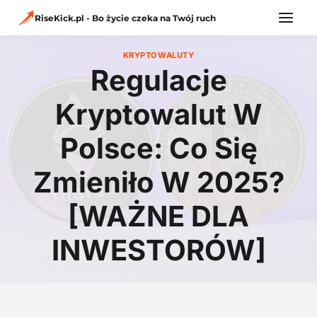
Przejdź
do
RiseKick.pl - Bo życie czeka na Twój ruch
treści
KRYPTOWALUTY
Regulacje
Kryptowalut W
Polsce: Co Się
Zmieniło W 2025?
[WAŻNE DLA
INWESTORÓW]