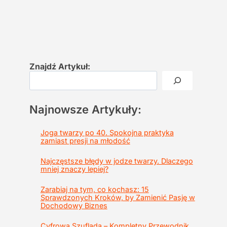
Znajdź Artykuł:
Najnowsze Artykuły:
Joga twarzy po 40. Spokojna praktyka
zamiast presji na młodość
Najczęstsze błędy w jodze twarzy. Dlaczego
mniej znaczy lepiej?
Zarabiaj na tym, co kochasz: 15
Sprawdzonych Kroków, by Zamienić Pasję w
Dochodowy Biznes
Cyfrowa Szuflada – Kompletny Przewodnik,