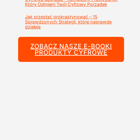
Który Odmieni Twój Cyfrowy Porządek
Jak przestać prokrastynować – 15
Sprawdzonych Strategii, które naprawdę
działają
ZOBACZ NASZE E-BOOKI
PRODUKTY CYFROWE