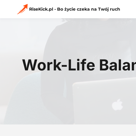
Przejdź
do
RiseKick.pl - Bo życie czeka na Twój ruch
treści
Work-Life Bala