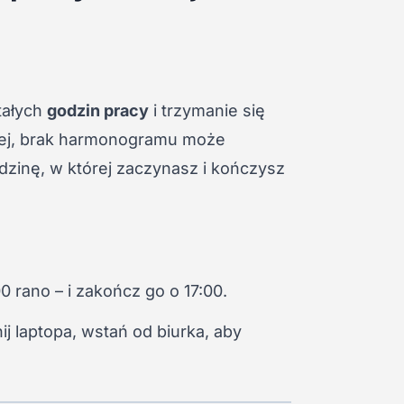
tałych
godzin pracy
i trzymanie się
lnej, brak harmonogramu może
dzinę, w której zaczynasz i kończysz
00 rano – i zakończ go o 17:00.
j laptopa, wstań od biurka, aby