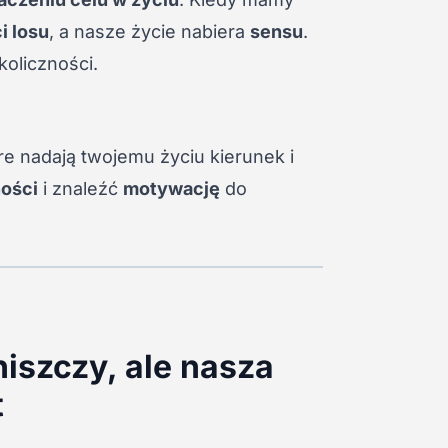
i losu
, a nasze życie nabiera
sensu
.
koliczności.
óre nadają twojemu życiu kierunek i
ości
i znaleźć
motywację
do
niszczy, ale nasza
t