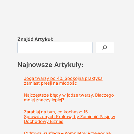
Znajdź Artykuł:
Najnowsze Artykuły:
Joga twarzy po 40. Spokojna praktyka
zamiast presji na młodość
Najczęstsze błędy w jodze twarzy. Dlaczego
mniej znaczy lepiej?
Zarabiaj na tym, co kochasz: 15
Sprawdzonych Kroków, by Zamienić Pasję w
Dochodowy Biznes
Cyfrowa Szuflada – Kompletny Przewodnik,