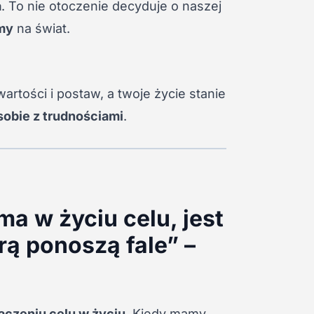
a
. To nie otoczenie decyduje o naszej
emy
na świat.
 wartości i postaw, a twoje życie stanie
sobie z trudnościami
.
ma w życiu celu, jest
rą ponoszą fale” –
aczeniu celu w życiu
. Kiedy mamy