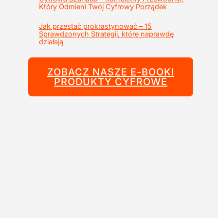
Który Odmieni Twój Cyfrowy Porządek
Jak przestać prokrastynować – 15
Sprawdzonych Strategii, które naprawdę
działają
ZOBACZ NASZE E-BOOKI
PRODUKTY CYFROWE