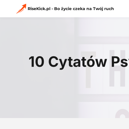
Przejdź
do
RiseKick.pl - Bo życie czeka na Twój ruch
treści
10 Cytatów Ps