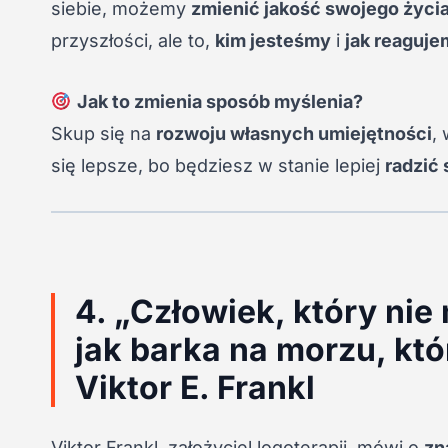
siebie, możemy
zmienić jakość swojego życi
przyszłości, ale to,
kim jesteśmy
i
jak reaguj
Jak to zmienia sposób myślenia?
Skup się na
rozwoju własnych umiejętności
,
się lepsze, bo będziesz w stanie lepiej
radzić 
4. „Człowiek, który nie 
jak barka na morzu, któ
Viktor E. Frankl
Viktor Frankl, założyciel logoterapii, mówi o
zn