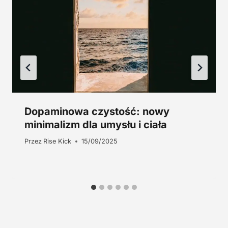
.
Dopaminowa czystość: nowy
minimalizm dla umysłu i ciała
Przez
Rise Kick
15/09/2025