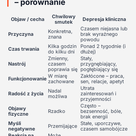
– porównanie
Chwilowy
Objaw / cecha
Depresja kliniczna
smutek
Czasem niejasna lub
Konkretna,
Przyczyna
brak wyraźnego
znana
powodu
Kilka godzin
Ponad 2 tygodnie (i
Czas trwania
do kilku dni
dłużej)
Zmienny,
Stały,
Nastrój
czasem
przygnębiający,
poprawia się
pogłębiający się
W miarę
Zakłócone – praca,
Funkcjonowanie
zachowane
sen, relacje, apetyt
Utrata
Nadal
Radość z życia
zainteresowań i
możliwa
przyjemności
Często –
Objawy
Rzadko
bezsenność, bóle,
fizyczne
brak energii
Myśli
Stałe, uporczywe,
Przemijające
negatywne
czasem samobójcze
Reakcja na
Może