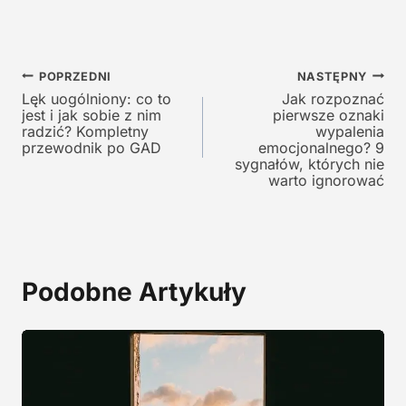
e
n
n
a
a
w
Nawigacja
w
y
POPRZEDNI
NASTĘPNY
y
n
Lęk uogólniony: co to
Jak rozpoznać
wpisu
jest i jak sobie z nim
pierwsze oznaki
n
o
radzić? Kompletny
wypalenia
o
s
przewodnik po GAD
emocjonalnego? 9
s
i
sygnałów, których nie
i
:
warto ignorować
ł
1
a
9
:
,
2
0
9
0
Podobne Artykuły
,
0
z
0
ł
.
z
ł