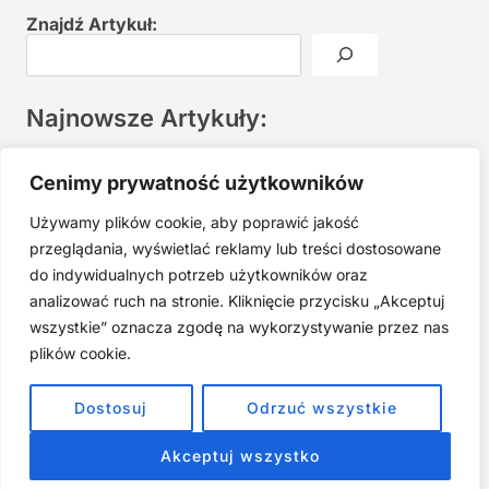
Znajdź Artykuł:
Najnowsze Artykuły:
Joga twarzy po 40. Spokojna praktyka zamiast presji na
Cenimy prywatność użytkowników
młodość
Używamy plików cookie, aby poprawić jakość
Najczęstsze błędy w jodze twarzy. Dlaczego mniej znaczy
lepiej?
przeglądania, wyświetlać reklamy lub treści dostosowane
do indywidualnych potrzeb użytkowników oraz
Zarabiaj na tym, co kochasz: 15 Sprawdzonych Kroków, by
Zamienić Pasję w Dochodowy Biznes
analizować ruch na stronie. Kliknięcie przycisku „Akceptuj
wszystkie” oznacza zgodę na wykorzystywanie przez nas
Cyfrowa Szuflada – Kompletny Przewodnik, Który Odmieni
Twój Cyfrowy Porządek
plików cookie.
Jak przestać prokrastynować – 15 Sprawdzonych Strategii,
Dostosuj
Odrzuć wszystkie
które naprawdę działają
Akceptuj wszystko
ZOBACZ NASZE E-BOOKI PRODUKTY