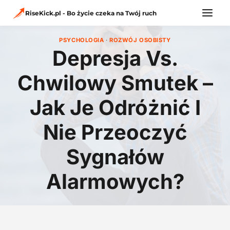
Przejdź
do
RiseKick.pl - Bo życie czeka na Twój ruch
treści
PSYCHOLOGIA
·
ROZWÓJ OSOBISTY
Depresja Vs.
Chwilowy Smutek –
Jak Je Odróżnić I
Nie Przeoczyć
Sygnałów
Alarmowych?