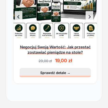
Negocjuj Swoją Wartość: Jak przestać
zostawiać pieniądze na stole?
P
A
19,00
zł
29,00
zł
i
k
e
t
Sprawdź detale
→
r
u
w
a
o
l
t
n
n
a
a
c
c
e