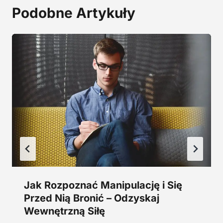
a
2
Podobne Artykuły
:
9
2
,
4
0
5
0
,
0
z
0
ł
.
z
ł
.
Jak Rozpoznać Manipulację i Się
Przed Nią Bronić – Odzyskaj
Wewnętrzną Siłę