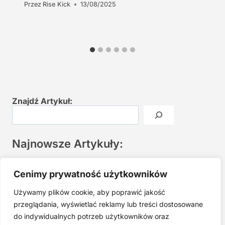
Przez
Rise Kick
13/08/2025
Znajdź Artykuł:
Najnowsze Artykuły:
Joga twarzy po 40. Spokojna praktyka zamiast presji na
Cenimy prywatność użytkowników
młodość
Używamy plików cookie, aby poprawić jakość
Najczęstsze błędy w jodze twarzy. Dlaczego mniej znaczy
lepiej?
przeglądania, wyświetlać reklamy lub treści dostosowane
do indywidualnych potrzeb użytkowników oraz
Zarabiaj na tym, co kochasz: 15 Sprawdzonych Kroków, by