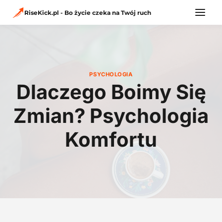
Przejdź
do
RiseKick.pl - Bo życie czeka na Twój ruch
treści
PSYCHOLOGIA
Dlaczego Boimy Się
Zmian? Psychologia
Komfortu