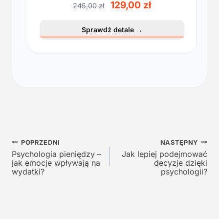
P
A
129,00
zł
245,00
zł
i
k
e
t
Sprawdź detale
→
r
u
w
a
o
l
t
n
n
a
a
c
c
e
e
n
n
a
a
w
Nawigacja
w
y
POPRZEDNI
NASTĘPNY
y
n
Psychologia pieniędzy –
Jak lepiej podejmować
wpisu
jak emocje wpływają na
decyzje dzięki
n
o
wydatki?
psychologii?
o
s
s
i
i
:
ł
1