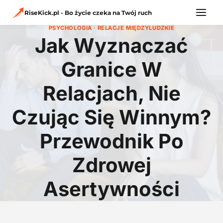
Przejdź
do
RiseKick.pl - Bo życie czeka na Twój ruch
treści
PSYCHOLOGIA
·
RELACJE MIĘDZYLUDZKIE
Jak Wyznaczać
Granice W
Relacjach, Nie
Czując Się Winnym?
Przewodnik Po
Zdrowej
Asertywności