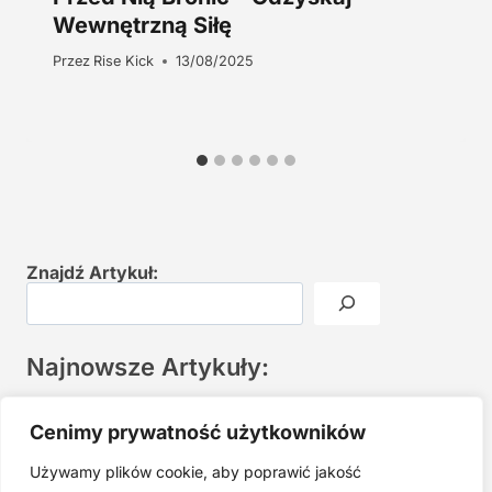
Wewnętrzną Siłę
Przez
Rise Kick
13/08/2025
Znajdź Artykuł:
Najnowsze Artykuły:
Joga twarzy po 40. Spokojna praktyka zamiast presji na
Cenimy prywatność użytkowników
młodość
Używamy plików cookie, aby poprawić jakość
Najczęstsze błędy w jodze twarzy. Dlaczego mniej znaczy
lepiej?