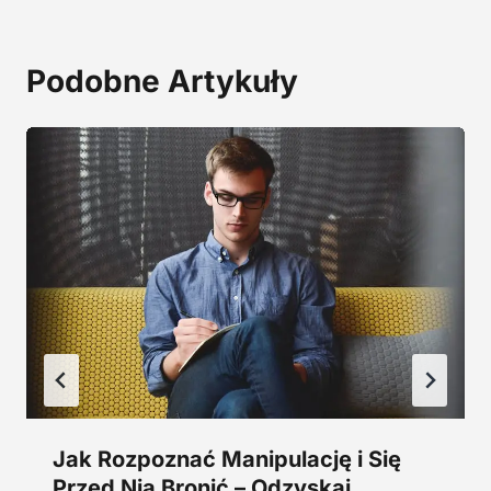
a
9
:
,
2
0
Podobne Artykuły
9
0
,
0
z
0
ł
.
z
ł
.
Jak Rozpoznać Manipulację i Się
Przed Nią Bronić – Odzyskaj