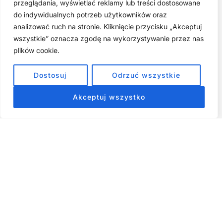
przeglądania, wyświetlać reklamy lub treści dostosowane
do indywidualnych potrzeb użytkowników oraz
Zarabiaj na tym, co kochasz: 15 Sprawdzonych Kroków, by
Zamienić Pasję w Dochodowy Biznes
analizować ruch na stronie. Kliknięcie przycisku „Akceptuj
wszystkie” oznacza zgodę na wykorzystywanie przez nas
Cyfrowa Szuflada – Kompletny Przewodnik, Który Odmieni
Twój Cyfrowy Porządek
plików cookie.
Jak przestać prokrastynować – 15 Sprawdzonych Strategii,
Dostosuj
Odrzuć wszystkie
które naprawdę działają
Akceptuj wszystko
ZOBACZ NASZE E-BOOKI PRODUKTY
CYFROWE
Strona główna
Produkty Cyfrowe – E-booki, Kursy Online, Materiały PDF
Regulamin
O Nas
Kontakt
Narzędzia
Spis Artykułów