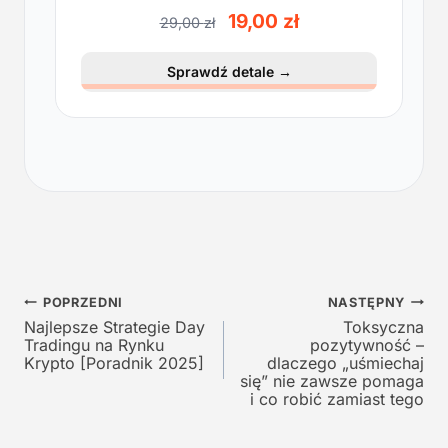
P
A
19,00
zł
29,00
zł
i
k
e
t
Sprawdź detale
→
r
u
w
a
o
l
t
n
n
a
a
c
c
e
e
n
n
a
a
w
Nawigacja
w
y
POPRZEDNI
NASTĘPNY
y
n
Najlepsze Strategie Day
Toksyczna
wpisu
Tradingu na Rynku
pozytywność –
n
o
Krypto [Poradnik 2025]
dlaczego „uśmiechaj
o
s
się” nie zawsze pomaga
s
i
i co robić zamiast tego
i
:
ł
1