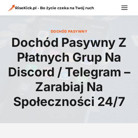
Przejdź
do
RiseKick.pl - Bo życie czeka na Twój ruch
treści
DOCHÓD PASYWNY
Dochód Pasywny Z
Płatnych Grup Na
Discord / Telegram –
Zarabiaj Na
Społeczności 24/7