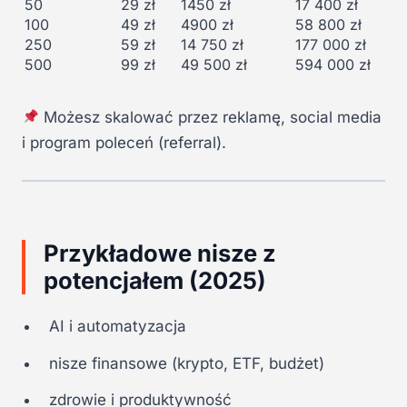
50
29 zł
1450 zł
17 400 zł
100
49 zł
4900 zł
58 800 zł
250
59 zł
14 750 zł
177 000 zł
500
99 zł
49 500 zł
594 000 zł
Możesz skalować przez reklamę, social media
i program poleceń (referral).
Przykładowe nisze z
potencjałem (2025)
AI i automatyzacja
nisze finansowe (krypto, ETF, budżet)
zdrowie i produktywność