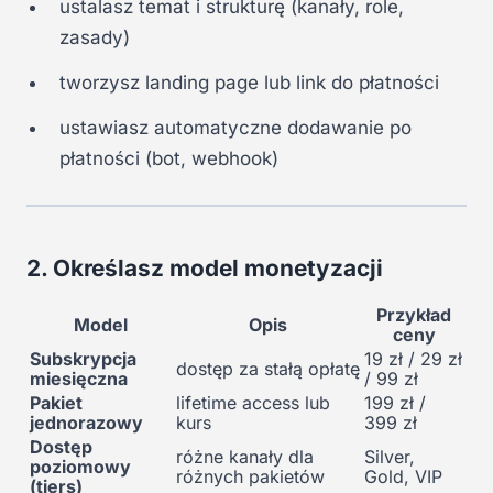
ustalasz temat i strukturę (kanały, role,
zasady)
tworzysz landing page lub link do płatności
ustawiasz automatyczne dodawanie po
płatności (bot, webhook)
2. Określasz model monetyzacji
Przykład
Model
Opis
ceny
Subskrypcja
19 zł / 29 zł
dostęp za stałą opłatę
miesięczna
/ 99 zł
Pakiet
lifetime access lub
199 zł /
jednorazowy
kurs
399 zł
Dostęp
różne kanały dla
Silver,
poziomowy
różnych pakietów
Gold, VIP
(tiers)