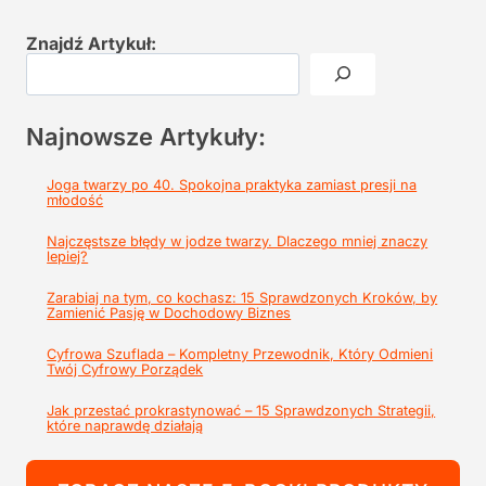
Znajdź Artykuł:
Najnowsze Artykuły:
Joga twarzy po 40. Spokojna praktyka zamiast presji na
młodość
Najczęstsze błędy w jodze twarzy. Dlaczego mniej znaczy
lepiej?
Zarabiaj na tym, co kochasz: 15 Sprawdzonych Kroków, by
Zamienić Pasję w Dochodowy Biznes
Cyfrowa Szuflada – Kompletny Przewodnik, Który Odmieni
Twój Cyfrowy Porządek
Jak przestać prokrastynować – 15 Sprawdzonych Strategii,
które naprawdę działają