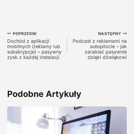
a
c
c
e
e
n
n
a
a
w
Nawigacja
w
y
POPRZEDNI
NASTĘPNY
y
n
Dochód z aplikacji
Podcast z reklamami na
wpisu
mobilnych (reklamy lub
autopilocie – jak
n
o
subskrypcje) – pasywny
zarabiać pasywnie
o
s
zysk z każdej instalacji
dzięki dźwiękowi
s
i
i
:
ł
1
a
2
:
9
Podobne Artykuły
2
,
4
0
5
0
,
0
z
0
ł
.