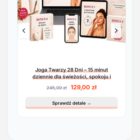
Joga Twarzy 28 Dni – 15 minut
dziennie dla świeżości, spokoju i
lekkości
P
A
129,00
zł
245,00
zł
i
k
e
t
Sprawdź detale
→
r
u
w
a
o
l
t
n
n
a