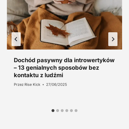
z
ł
.
Dochód pasywny dla introwertyków
– 13 genialnych sposobów bez
kontaktu z ludźmi
Przez
Rise Kick
27/06/2025