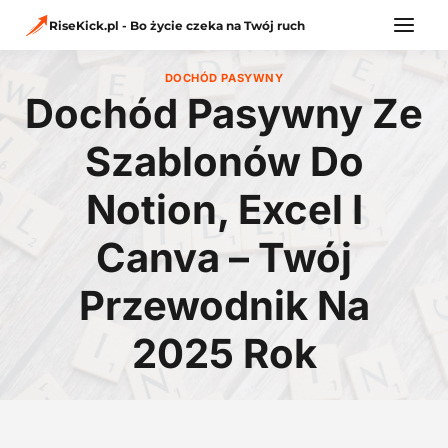
Przejdź
do
RiseKick.pl - Bo życie czeka na Twój ruch
treści
DOCHÓD PASYWNY
Dochód Pasywny Ze
Szablonów Do
Notion, Excel I
Canva – Twój
Przewodnik Na
2025 Rok