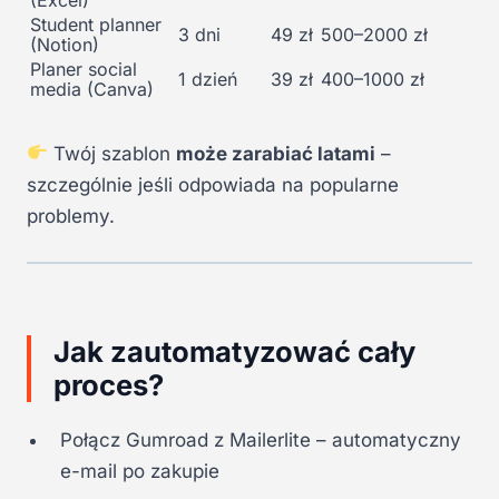
Student planner
3 dni
49 zł
500–2000 zł
(Notion)
Planer social
1 dzień
39 zł
400–1000 zł
media (Canva)
Twój szablon
może zarabiać latami
–
szczególnie jeśli odpowiada na popularne
problemy.
Jak zautomatyzować cały
proces?
Połącz Gumroad z Mailerlite – automatyczny
e-mail po zakupie