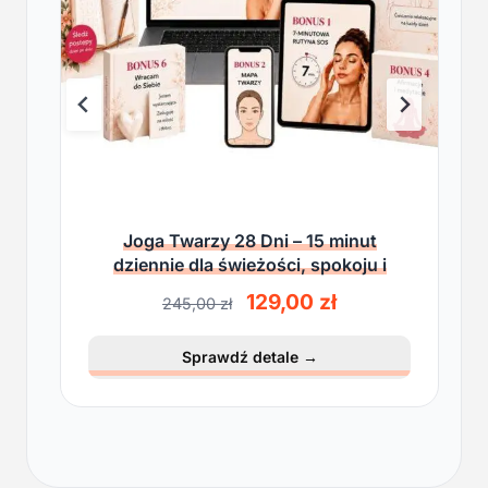
Joga Twarzy 28 Dni – 15 minut
dziennie dla świeżości, spokoju i
lekkości
P
A
129,00
zł
245,00
zł
i
k
e
t
Sprawdź detale
→
r
u
w
a
o
l
t
n
n
a