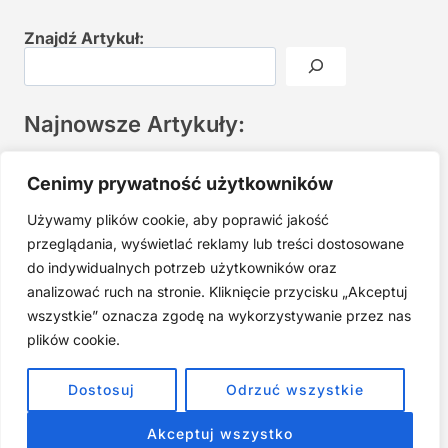
Znajdź Artykuł:
Najnowsze Artykuły:
Joga twarzy po 40. Spokojna praktyka zamiast presji na
Cenimy prywatność użytkowników
młodość
Używamy plików cookie, aby poprawić jakość
Najczęstsze błędy w jodze twarzy. Dlaczego mniej znaczy
lepiej?
przeglądania, wyświetlać reklamy lub treści dostosowane
do indywidualnych potrzeb użytkowników oraz
Zarabiaj na tym, co kochasz: 15 Sprawdzonych Kroków, by
Zamienić Pasję w Dochodowy Biznes
analizować ruch na stronie. Kliknięcie przycisku „Akceptuj
wszystkie” oznacza zgodę na wykorzystywanie przez nas
Cyfrowa Szuflada – Kompletny Przewodnik, Który Odmieni
Twój Cyfrowy Porządek
plików cookie.
Jak przestać prokrastynować – 15 Sprawdzonych Strategii,
Dostosuj
Odrzuć wszystkie
które naprawdę działają
Akceptuj wszystko