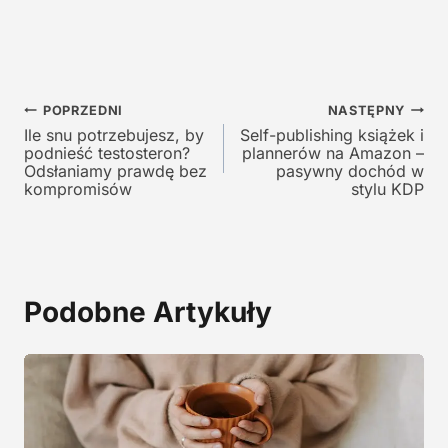
a
c
c
e
e
n
n
a
a
w
Nawigacja
w
y
POPRZEDNI
NASTĘPNY
y
n
Ile snu potrzebujesz, by
Self-publishing książek i
wpisu
podnieść testosteron?
plannerów na Amazon –
n
o
Odsłaniamy prawdę bez
pasywny dochód w
o
s
kompromisów
stylu KDP
s
i
i
:
ł
1
a
2
:
9
Podobne Artykuły
2
,
4
0
5
0
,
0
z
0
ł
.