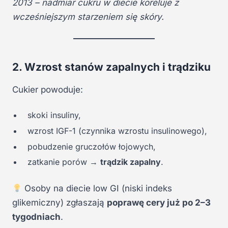
2013 – nadmiar cukru w diecie koreluje z
wcześniejszym starzeniem się skóry.
2. Wzrost stanów zapalnych i trądziku
Cukier powoduje:
skoki insuliny,
wzrost IGF-1 (czynnika wzrostu insulinowego),
pobudzenie gruczołów łojowych,
zatkanie porów →
trądzik zapalny
.
Osoby na diecie low GI (niski indeks
glikemiczny) zgłaszają
poprawę cery już po 2–3
tygodniach
.