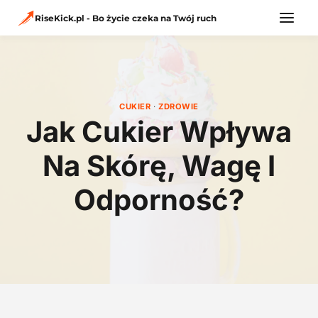
Przejdź
do
RiseKick.pl - Bo życie czeka na Twój ruch
treści
CUKIER
·
ZDROWIE
Jak Cukier Wpływa
Na Skórę, Wagę I
Odporność?