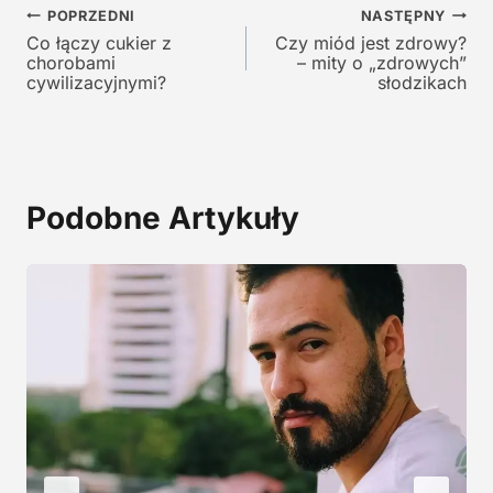
Nawigacja
w
y
POPRZEDNI
NASTĘPNY
y
n
Co łączy cukier z
Czy miód jest zdrowy?
wpisu
chorobami
– mity o „zdrowych”
n
o
cywilizacyjnymi?
słodzikach
o
s
s
i
i
:
ł
1
a
2
Podobne Artykuły
:
9
2
,
4
0
5
0
,
0
z
0
ł
.
z
ł
.