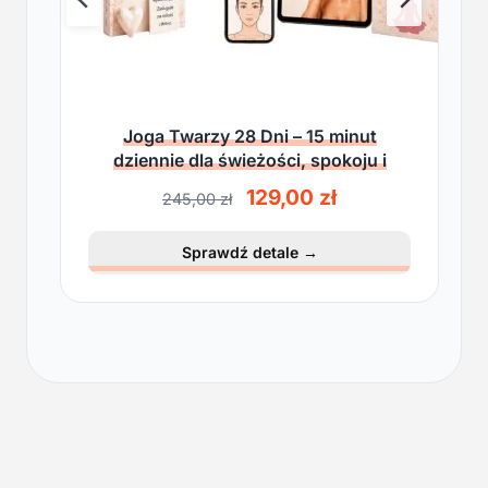
Joga Twarzy 28 Dni – 15 minut
dziennie dla świeżości, spokoju i
lekkości
P
A
129,00
zł
245,00
zł
i
k
e
t
Sprawdź detale
→
r
u
w
a
o
l
t
n
n
a
a
c
c
e
e
n
n
a
a
w