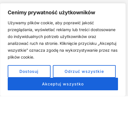
Joga twarzy po 40. Spokojna praktyka zamiast presji na
Cenimy prywatność użytkowników
młodość
Używamy plików cookie, aby poprawić jakość
Najczęstsze błędy w jodze twarzy. Dlaczego mniej znaczy
lepiej?
przeglądania, wyświetlać reklamy lub treści dostosowane
do indywidualnych potrzeb użytkowników oraz
Zarabiaj na tym, co kochasz: 15 Sprawdzonych Kroków, by
Zamienić Pasję w Dochodowy Biznes
analizować ruch na stronie. Kliknięcie przycisku „Akceptuj
wszystkie” oznacza zgodę na wykorzystywanie przez nas
Cyfrowa Szuflada – Kompletny Przewodnik, Który Odmieni
Twój Cyfrowy Porządek
plików cookie.
Jak przestać prokrastynować – 15 Sprawdzonych Strategii,
Dostosuj
Odrzuć wszystkie
które naprawdę działają
Akceptuj wszystko
ZOBACZ NASZE E-BOOKI PRODUKTY
CYFROWE
Strona główna
Produkty Cyfrowe – E-booki, Kursy Online, Materiały PDF