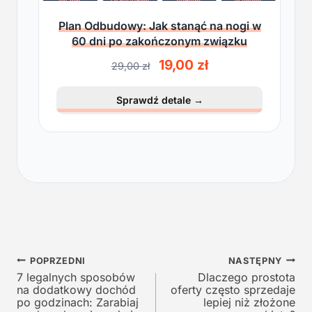
Plan Odbudowy: Jak stanąć na nogi w
60 dni po zakończonym związku
P
A
19,00
zł
29,00
zł
i
k
e
t
Sprawdź detale
→
r
u
w
a
o
l
t
n
n
a
a
c
c
e
e
n
n
a
a
w
Nawigacja
w
y
POPRZEDNI
NASTĘPNY
y
n
7 legalnych sposobów
Dlaczego prostota
wpisu
na dodatkowy dochód
oferty często sprzedaje
n
o
po godzinach: Zarabiaj
lepiej niż złożone
o
s