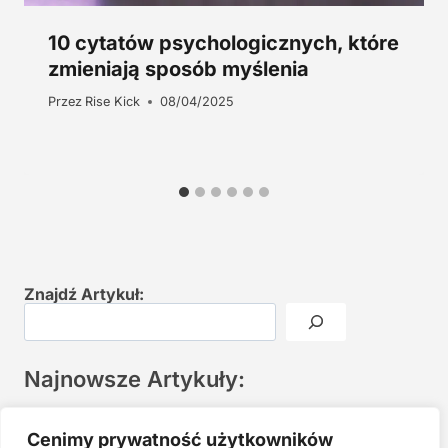
10 cytatów psychologicznych, które
zmieniają sposób myślenia
Przez
Rise Kick
08/04/2025
Znajdź Artykuł:
Najnowsze Artykuły:
Joga twarzy po 40. Spokojna praktyka zamiast presji na
Cenimy prywatność użytkowników
młodość