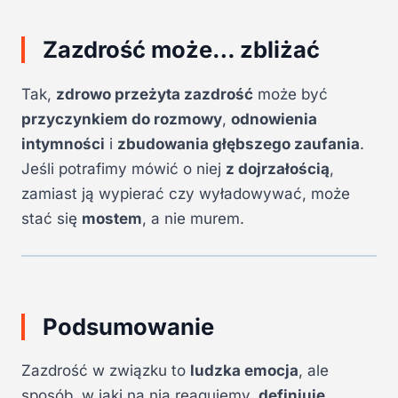
Zazdrość może… zbliżać
Tak,
zdrowo przeżyta zazdrość
może być
przyczynkiem do rozmowy
,
odnowienia
intymności
i
zbudowania głębszego zaufania
.
Jeśli potrafimy mówić o niej
z dojrzałością
,
zamiast ją wypierać czy wyładowywać, może
stać się
mostem
, a nie murem.
Podsumowanie
Zazdrość w związku to
ludzka emocja
, ale
sposób, w jaki na nią reagujemy,
definiuje