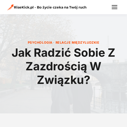
Przejdź
do
RiseKick.pl - Bo życie czeka na Twój ruch
treści
PSYCHOLOGIA
·
RELACJE MIĘDZYLUDZKIE
Jak Radzić Sobie Z
Zazdrością W
Związku?