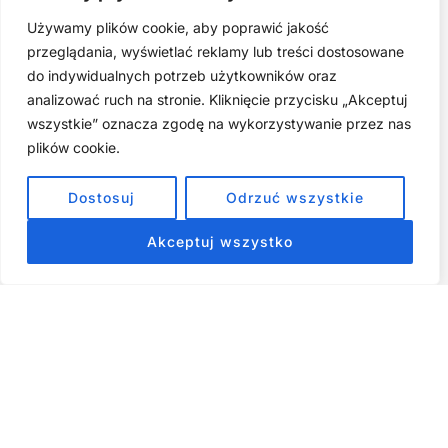
Używamy plików cookie, aby poprawić jakość
Najczęstsze błędy w jodze twarzy. Dlaczego mniej znaczy
lepiej?
przeglądania, wyświetlać reklamy lub treści dostosowane
do indywidualnych potrzeb użytkowników oraz
Zarabiaj na tym, co kochasz: 15 Sprawdzonych Kroków, by
Zamienić Pasję w Dochodowy Biznes
analizować ruch na stronie. Kliknięcie przycisku „Akceptuj
wszystkie” oznacza zgodę na wykorzystywanie przez nas
Cyfrowa Szuflada – Kompletny Przewodnik, Który Odmieni
Twój Cyfrowy Porządek
plików cookie.
Jak przestać prokrastynować – 15 Sprawdzonych Strategii,
Dostosuj
Odrzuć wszystkie
które naprawdę działają
Akceptuj wszystko
ZOBACZ NASZE E-BOOKI PRODUKTY
CYFROWE
Strona główna
Produkty Cyfrowe – E-booki, Kursy Online, Materiały PDF
Regulamin
O Nas
Kontakt
Narzędzia
Spis Artykułów