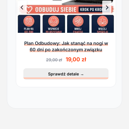
Plan Odbudowy: Jak stanąć na nogi w
60 dni po zakończonym związku
P
A
19,00
zł
29,00
zł
i
k
e
t
Sprawdź detale
→
r
u
w
a
o
l
t
n
n
a
a
c
c
e
e
n
n
a