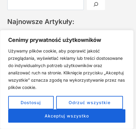
Najnowsze Artykuły:
Joga twarzy po 40. Spokojna praktyka zamiast presji na
Cenimy prywatność użytkowników
młodość
Używamy plików cookie, aby poprawić jakość
Najczęstsze błędy w jodze twarzy. Dlaczego mniej znaczy
lepiej?
przeglądania, wyświetlać reklamy lub treści dostosowane
do indywidualnych potrzeb użytkowników oraz
Zarabiaj na tym, co kochasz: 15 Sprawdzonych Kroków, by
Zamienić Pasję w Dochodowy Biznes
analizować ruch na stronie. Kliknięcie przycisku „Akceptuj
wszystkie” oznacza zgodę na wykorzystywanie przez nas
Cyfrowa Szuflada – Kompletny Przewodnik, Który Odmieni
Twój Cyfrowy Porządek
plików cookie.
Jak przestać prokrastynować – 15 Sprawdzonych Strategii,
Dostosuj
Odrzuć wszystkie
które naprawdę działają
Akceptuj wszystko
ZOBACZ NASZE E-BOOKI PRODUKTY
CYFROWE