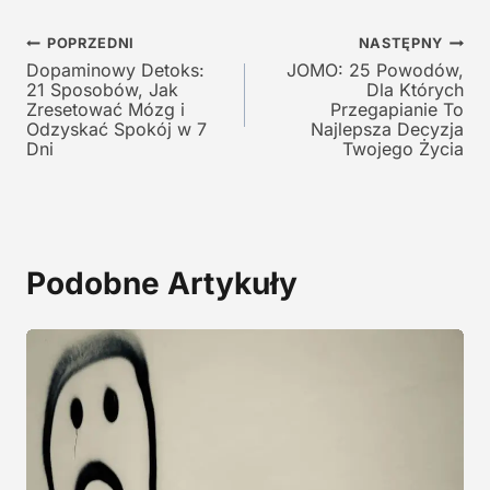
a
w
Nawigacja
w
y
POPRZEDNI
NASTĘPNY
y
n
Dopaminowy Detoks:
JOMO: 25 Powodów,
wpisu
21 Sposobów, Jak
Dla Których
n
o
Zresetować Mózg i
Przegapianie To
o
s
Odzyskać Spokój w 7
Najlepsza Decyzja
s
i
Dni
Twojego Życia
i
:
ł
1
a
9
:
,
2
0
Podobne Artykuły
9
0
,
0
z
0
ł
.
z
ł
.