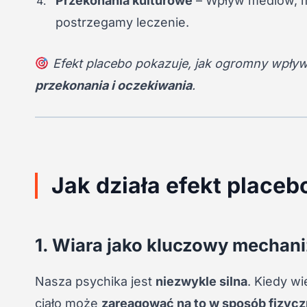
Przekonania kulturowe
– Wpływ mediów, ma
postrzegamy leczenie.
Efekt placebo pokazuje, jak ogromny wpły
przekonania i oczekiwania
.
Jak działa efekt place
1. Wiara jako kluczowy mechan
Nasza psychika jest
niezwykle silna
. Kiedy w
ciało może
zareagować na to w sposób fizyc