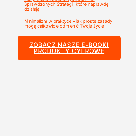
Sprawdzonych Strategii, które naprawdę
działają
Minimalizm w praktyce – jak proste zasady
mogą całkowicie odmienić Twoje życie
ZOBACZ NASZE E-BOOKI
PRODUKTY CYFROWE