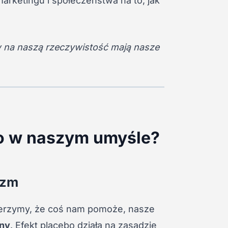
rketingu i społeczeństwa na to, jak
w na naszą rzeczywistość mają nasze
bo w naszym umyśle?
izm
ierzymy, że coś nam pomoże, nasze
zny
. Efekt placebo działa na zasadzie