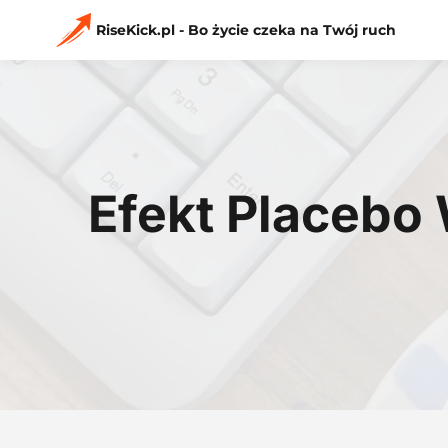
Przejdź
do
RiseKick.pl - Bo życie czeka na Twój ruch
treści
Efekt Placebo