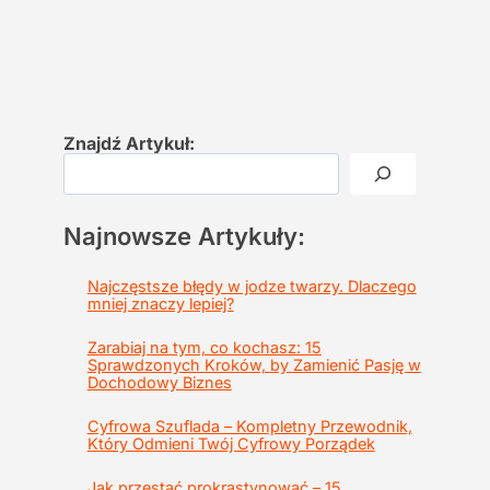
Znajdź Artykuł:
Najnowsze Artykuły:
Najczęstsze błędy w jodze twarzy. Dlaczego
mniej znaczy lepiej?
Zarabiaj na tym, co kochasz: 15
Sprawdzonych Kroków, by Zamienić Pasję w
Dochodowy Biznes
Cyfrowa Szuflada – Kompletny Przewodnik,
Który Odmieni Twój Cyfrowy Porządek
Jak przestać prokrastynować – 15