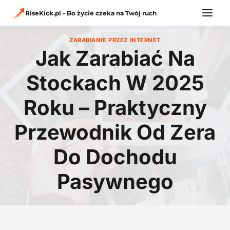
Przejdź
do
RiseKick.pl - Bo życie czeka na Twój ruch
treści
ZARABIANIE PRZEZ INTERNET
Jak Zarabiać Na
Stockach W 2025
Roku – Praktyczny
Przewodnik Od Zera
Do Dochodu
Pasywnego