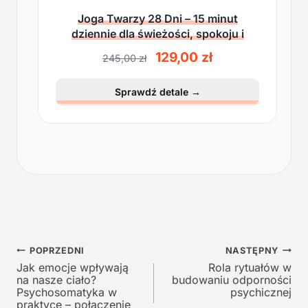
Joga Twarzy 28 Dni – 15 minut
dziennie dla świeżości, spokoju i
lekkości
P
A
129,00
zł
245,00
zł
i
k
e
t
Sprawdź detale
→
r
u
w
a
o
l
t
n
n
a
a
c
c
e
e
n
n
a
a
w
Nawigacja
w
y
POPRZEDNI
NASTĘPNY
y
n
Jak emocje wpływają
Rola rytuałów w
wpisu
na nasze ciało?
budowaniu odporności
n
o
Psychosomatyka w
psychicznej
o
s
praktyce – połączenie