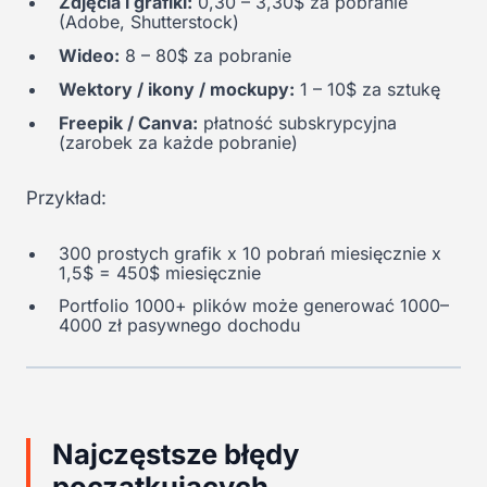
Zdjęcia i grafiki:
0,30 – 3,30$ za pobranie
(Adobe, Shutterstock)
Wideo:
8 – 80$ za pobranie
Wektory / ikony / mockupy:
1 – 10$ za sztukę
Freepik / Canva:
płatność subskrypcyjna
(zarobek za każde pobranie)
Przykład:
300 prostych grafik x 10 pobrań miesięcznie x
1,5$ = 450$ miesięcznie
Portfolio 1000+ plików może generować 1000–
4000 zł pasywnego dochodu
Najczęstsze błędy
początkujących