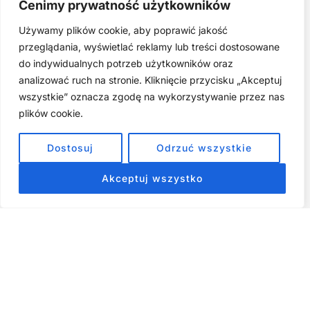
Cenimy prywatność użytkowników
młodość
Używamy plików cookie, aby poprawić jakość
Najczęstsze błędy w jodze twarzy. Dlaczego mniej znaczy
lepiej?
przeglądania, wyświetlać reklamy lub treści dostosowane
do indywidualnych potrzeb użytkowników oraz
Zarabiaj na tym, co kochasz: 15 Sprawdzonych Kroków, by
Zamienić Pasję w Dochodowy Biznes
analizować ruch na stronie. Kliknięcie przycisku „Akceptuj
wszystkie” oznacza zgodę na wykorzystywanie przez nas
Cyfrowa Szuflada – Kompletny Przewodnik, Który Odmieni
Twój Cyfrowy Porządek
plików cookie.
Jak przestać prokrastynować – 15 Sprawdzonych Strategii,
Dostosuj
Odrzuć wszystkie
które naprawdę działają
Akceptuj wszystko
ZOBACZ NASZE E-BOOKI PRODUKTY
CYFROWE
Strona główna
Produkty Cyfrowe – E-booki, Kursy Online, Materiały PDF
Regulamin
O Nas
Kontakt
Narzędzia
Spis Artykułów