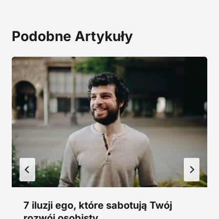
a
9
:
,
2
0
Podobne Artykuły
9
0
,
0
z
0
ł
.
z
ł
.
7 iluzji ego, które sabotują Twój
rozwój osobisty