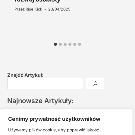
Przez
Rise Kick
23/04/2025
Znajdź Artykuł:
Najnowsze Artykuły:
Joga twarzy po 40. Spokojna praktyka zamiast presji na
Cenimy prywatność użytkowników
młodość
Używamy plików cookie, aby poprawić jakość
Najczęstsze błędy w jodze twarzy. Dlaczego mniej znaczy
lepiej?