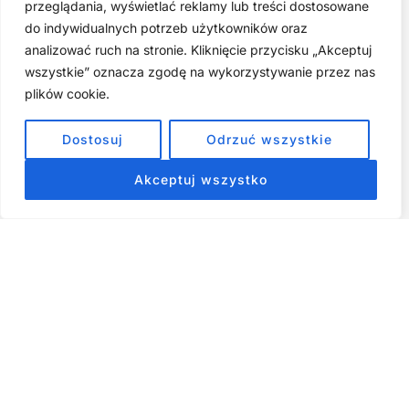
przeglądania, wyświetlać reklamy lub treści dostosowane
do indywidualnych potrzeb użytkowników oraz
Zarabiaj na tym, co kochasz: 15 Sprawdzonych Kroków, by
Zamienić Pasję w Dochodowy Biznes
analizować ruch na stronie. Kliknięcie przycisku „Akceptuj
wszystkie” oznacza zgodę na wykorzystywanie przez nas
Cyfrowa Szuflada – Kompletny Przewodnik, Który Odmieni
Twój Cyfrowy Porządek
plików cookie.
Jak przestać prokrastynować – 15 Sprawdzonych Strategii,
Dostosuj
Odrzuć wszystkie
które naprawdę działają
Akceptuj wszystko
ZOBACZ NASZE E-BOOKI PRODUKTY
CYFROWE
Strona główna
Produkty Cyfrowe – E-booki, Kursy Online, Materiały PDF
Regulamin
O Nas
Kontakt
Narzędzia
Spis Artykułów