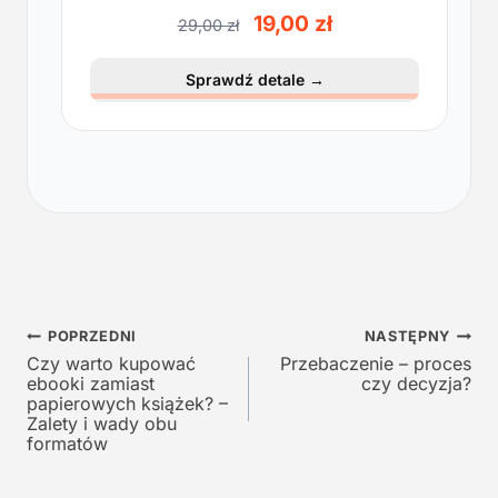
P
A
19,00
zł
29,00
zł
i
k
e
t
Sprawdź detale
→
r
u
w
a
o
l
t
n
n
a
a
c
c
e
e
n
n
a
a
w
Nawigacja
w
y
POPRZEDNI
NASTĘPNY
y
n
Czy warto kupować
Przebaczenie – proces
wpisu
ebooki zamiast
czy decyzja?
n
o
papierowych książek? –
o
s
Zalety i wady obu
s
i
formatów
i
:
ł
1