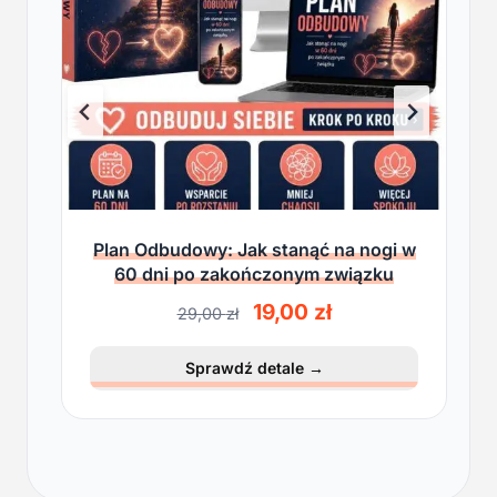
Plan Odbudowy: Jak stanąć na nogi w
60 dni po zakończonym związku
P
A
19,00
zł
29,00
zł
i
k
e
t
Sprawdź detale
→
r
u
w
a
o
l
t
n
n
a