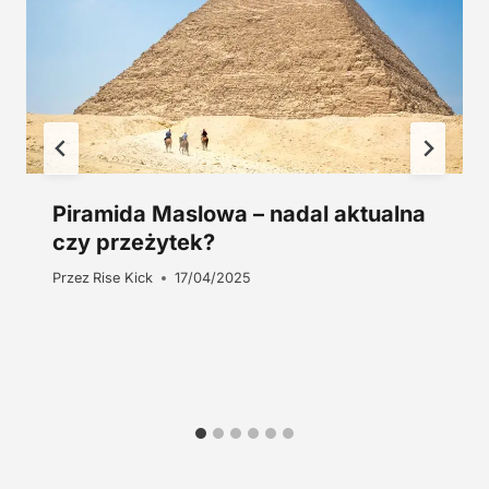
z
ł
.
Piramida Maslowa – nadal aktualna
czy przeżytek?
Przez
Rise Kick
17/04/2025