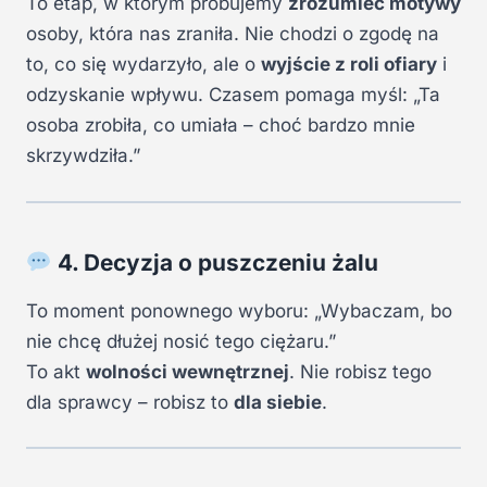
To etap, w którym próbujemy
zrozumieć motywy
osoby, która nas zraniła. Nie chodzi o zgodę na
to, co się wydarzyło, ale o
wyjście z roli ofiary
i
odzyskanie wpływu. Czasem pomaga myśl: „Ta
osoba zrobiła, co umiała – choć bardzo mnie
skrzywdziła.”
4. Decyzja o puszczeniu żalu
To moment ponownego wyboru: „Wybaczam, bo
nie chcę dłużej nosić tego ciężaru.”
To akt
wolności wewnętrznej
. Nie robisz tego
dla sprawcy – robisz to
dla siebie
.