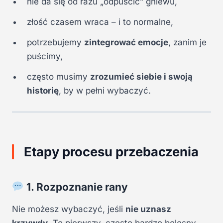
nie da się od razu „odpuścić” gniewu,
złość czasem wraca – i to normalne,
potrzebujemy
zintegrować emocje
, zanim je
puścimy,
często musimy
zrozumieć siebie i swoją
historię
, by w pełni wybaczyć.
Etapy procesu przebaczenia
1. Rozpoznanie rany
Nie możesz wybaczyć, jeśli
nie uznasz
krzywdy
. To pierwszy, często bardzo bolesny