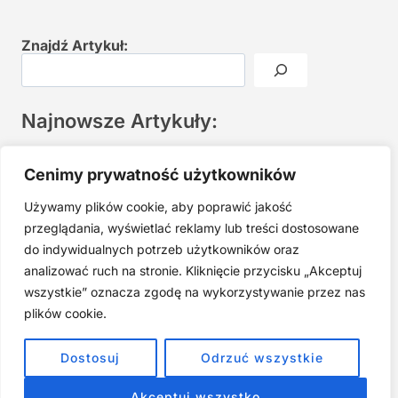
Znajdź Artykuł:
Najnowsze Artykuły:
Joga twarzy po 40. Spokojna praktyka zamiast presji na
Cenimy prywatność użytkowników
młodość
Używamy plików cookie, aby poprawić jakość
Najczęstsze błędy w jodze twarzy. Dlaczego mniej znaczy
lepiej?
przeglądania, wyświetlać reklamy lub treści dostosowane
do indywidualnych potrzeb użytkowników oraz
Zarabiaj na tym, co kochasz: 15 Sprawdzonych Kroków, by
Zamienić Pasję w Dochodowy Biznes
analizować ruch na stronie. Kliknięcie przycisku „Akceptuj
wszystkie” oznacza zgodę na wykorzystywanie przez nas
Cyfrowa Szuflada – Kompletny Przewodnik, Który Odmieni
Twój Cyfrowy Porządek
plików cookie.
Jak przestać prokrastynować – 15 Sprawdzonych Strategii,
Dostosuj
Odrzuć wszystkie
które naprawdę działają
Akceptuj wszystko