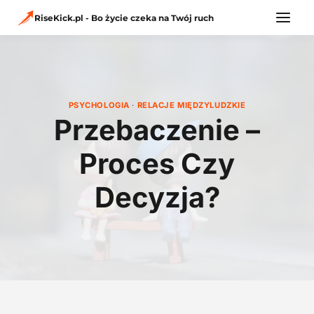
Przejdź
do
RiseKick.pl - Bo życie czeka na Twój ruch
treści
PSYCHOLOGIA
·
RELACJE MIĘDZYLUDZKIE
Przebaczenie –
Proces Czy
Decyzja?