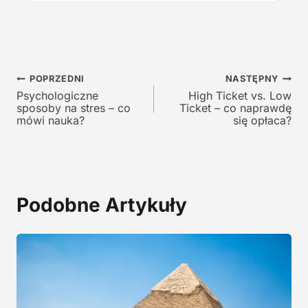
a
c
c
e
e
n
n
a
a
w
Nawigacja
w
y
POPRZEDNI
NASTĘPNY
y
n
Psychologiczne
High Ticket vs. Low
wpisu
sposoby na stres – co
Ticket – co naprawdę
n
o
mówi nauka?
się opłaca?
o
s
s
i
i
:
ł
1
a
9
Podobne Artykuły
:
,
2
0
9
0
,
0
z
0
ł
.