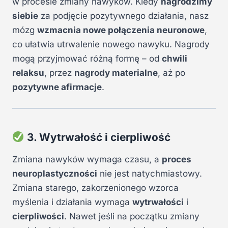
w procesie zmiany nawyków. Kiedy
nagrodzimy
siebie
za podjęcie pozytywnego działania, nasz
mózg
wzmacnia nowe połączenia neuronowe
,
co ułatwia utrwalenie nowego nawyku. Nagrody
mogą przyjmować różną formę – od
chwili
relaksu
, przez
nagrody materialne
, aż po
pozytywne afirmacje
.
3. Wytrwałość i cierpliwość
Zmiana nawyków wymaga czasu, a
proces
neuroplastyczności
nie jest natychmiastowy.
Zmiana starego, zakorzenionego wzorca
myślenia i działania wymaga
wytrwałości
i
cierpliwości
. Nawet jeśli na początku zmiany