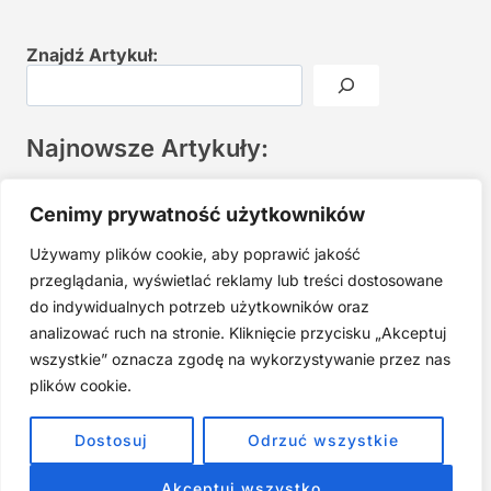
Znajdź Artykuł:
Najnowsze Artykuły:
Joga twarzy po 40. Spokojna praktyka zamiast presji na
Cenimy prywatność użytkowników
młodość
Używamy plików cookie, aby poprawić jakość
Najczęstsze błędy w jodze twarzy. Dlaczego mniej znaczy
lepiej?
przeglądania, wyświetlać reklamy lub treści dostosowane
do indywidualnych potrzeb użytkowników oraz
Zarabiaj na tym, co kochasz: 15 Sprawdzonych Kroków, by
Zamienić Pasję w Dochodowy Biznes
analizować ruch na stronie. Kliknięcie przycisku „Akceptuj
wszystkie” oznacza zgodę na wykorzystywanie przez nas
Cyfrowa Szuflada – Kompletny Przewodnik, Który Odmieni
Twój Cyfrowy Porządek
plików cookie.
Jak przestać prokrastynować – 15 Sprawdzonych Strategii,
Dostosuj
Odrzuć wszystkie
które naprawdę działają
Akceptuj wszystko