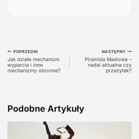
t
n
n
a
a
c
c
e
e
n
n
a
a
w
Nawigacja
w
y
POPRZEDNI
NASTĘPNY
y
n
Jak działa mechanizm
Piramida Maslowa –
wpisu
wyparcia i inne
nadal aktualna czy
n
o
mechanizmy obronne?
przeżytek?
o
s
s
i
i
:
ł
1
a
9
Podobne Artykuły
:
,
2
0
9
0
,
0
z