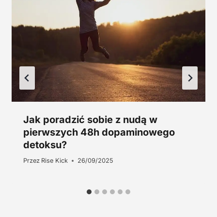
0
ł
.
z
ł
.
Jak poradzić sobie z nudą w
pierwszych 48h dopaminowego
detoksu?
Przez
Rise Kick
26/09/2025