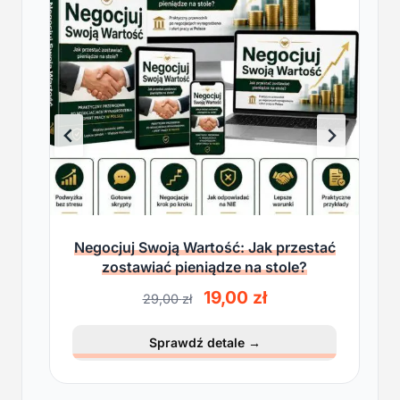
Negocjuj Swoją Wartość: Jak przestać
zostawiać pieniądze na stole?
P
A
19,00
zł
29,00
zł
i
k
e
t
Sprawdź detale
→
r
u
w
a
o
l