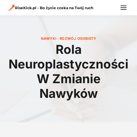
Przejdź
do
RiseKick.pl - Bo życie czeka na Twój ruch
treści
NAWYKI
·
ROZWÓJ OSOBISTY
Rola
Neuroplastyczności
W Zmianie
Nawyków