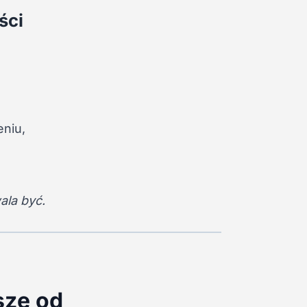
ści
eniu,
ala być.
szę od