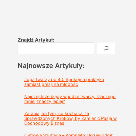
Znajdź Artykuł:
Najnowsze Artykuły:
Joga twarzy po 40. Spokojna praktyka
zamiast presji na młodość
Najczęstsze błędy w jodze twarzy. Dlaczego
mniej znaczy lepiej?
Zarabiaj na tym, co kochasz: 15
Sprawdzonych Kroków, by Zamienić Pasję w
Dochodowy Biznes
Cyfrowa Szuflada – Kompletny Przewodnik,