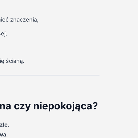
mieć znaczenia,
ej,
ię ścianą.
alna czy niepokojąca?
złe
.
rwa
.