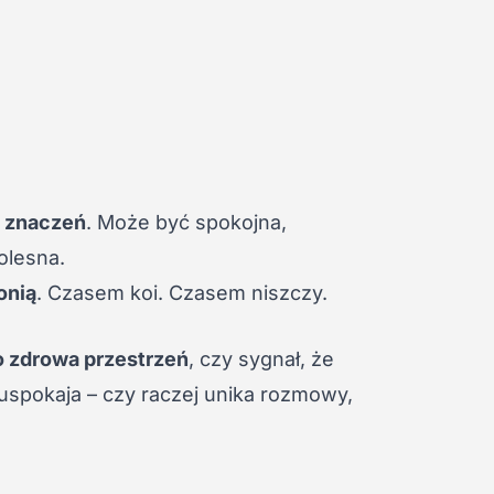
a znaczeń
. Może być spokojna,
olesna.
onią
. Czasem koi. Czasem niszczy.
to zdrowa przestrzeń
, czy sygnał, że
ę uspokaja – czy raczej unika rozmowy,