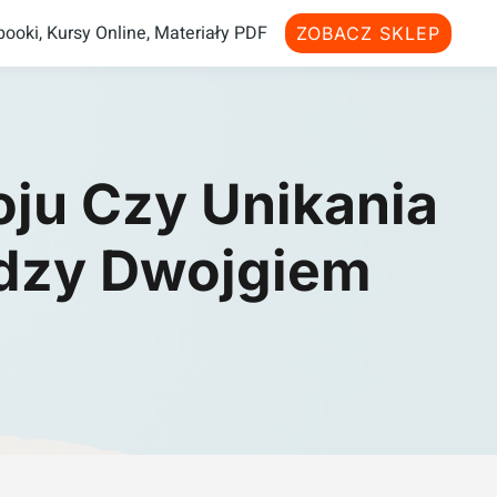
ooki, Kursy Online, Materiały PDF
ZOBACZ SKLEP
oju Czy Unikania
ędzy Dwojgiem