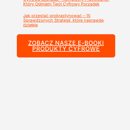
Który Odmieni Twój Cyfrowy Porządek
Jak przestać prokrastynować – 15
Sprawdzonych Strategii, które naprawdę
działają
ZOBACZ NASZE E-BOOKI
PRODUKTY CYFROWE