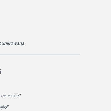
omunikowana.
i
 co czuję”
było”