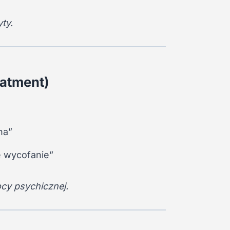
yty.
eatment)
na”
e wycofanie”
cy psychicznej.