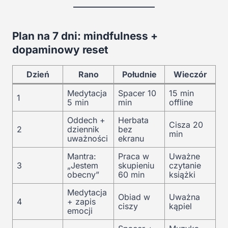
Plan na 7 dni: mindfulness +
dopaminowy reset
Dzień
Rano
Południe
Wieczór
Medytacja
Spacer 10
15 min
1
5 min
min
offline
Oddech +
Herbata
Cisza 20
2
dziennik
bez
min
uważności
ekranu
Mantra:
Praca w
Uważne
3
„Jestem
skupieniu
czytanie
obecny”
60 min
książki
Medytacja
Obiad w
Uważna
4
+ zapis
ciszy
kąpiel
emocji