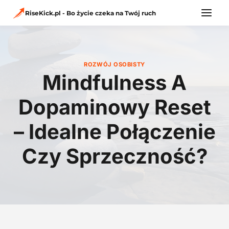
Przejdź
do
RiseKick.pl - Bo życie czeka na Twój ruch
treści
ROZWÓJ OSOBISTY
Mindfulness A
Dopaminowy Reset
– Idealne Połączenie
Czy Sprzeczność?