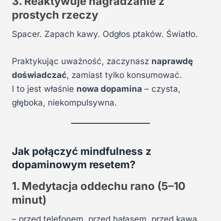
3. Reaktywuje nagradzanie z
prostych rzeczy
Spacer. Zapach kawy. Odgłos ptaków. Światło.
Praktykując uważność, zaczynasz
naprawdę
doświadczać
, zamiast tylko konsumować.
I to jest właśnie
nowa dopamina
– czysta,
głęboka, niekompulsywna.
Jak połączyć mindfulness z
dopaminowym resetem?
1. Medytacja oddechu rano (5–10
minut)
– przed telefonem, przed hałasem, przed kawą