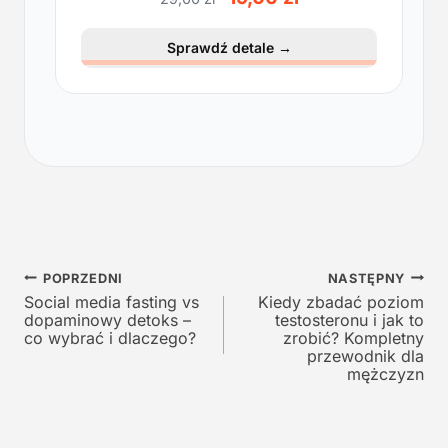
i
k
e
t
Sprawdź detale
→
r
u
w
a
o
l
t
n
n
a
a
c
c
e
e
n
n
a
a
w
Nawigacja
w
y
POPRZEDNI
NASTĘPNY
y
n
Social media fasting vs
Kiedy zbadać poziom
wpisu
dopaminowy detoks –
testosteronu i jak to
n
o
co wybrać i dlaczego?
zrobić? Kompletny
o
s
przewodnik dla
s
i
mężczyzn
i
:
ł
1
a
9