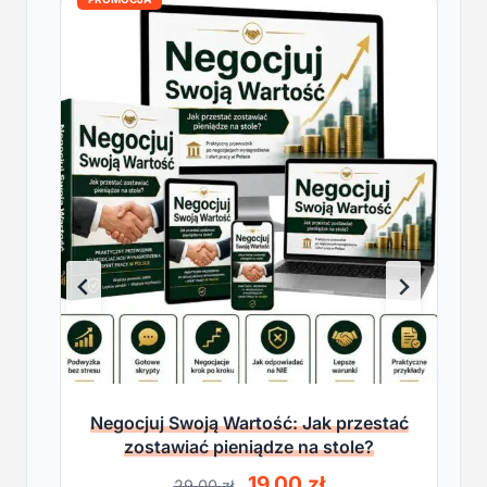
Negocjuj Swoją Wartość: Jak przestać
zostawiać pieniądze na stole?
P
A
19,00
zł
29,00
zł