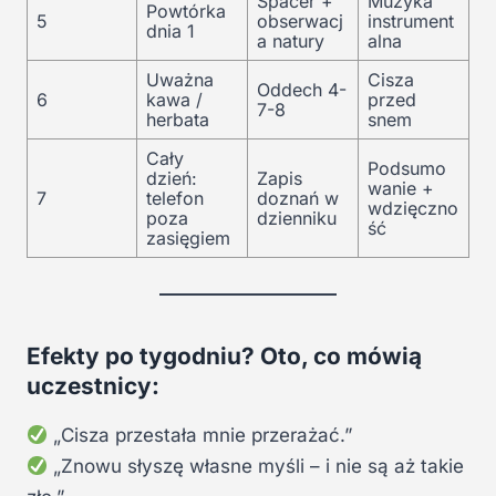
Spacer +
Muzyka
Powtórka
5
obserwacj
instrument
dnia 1
a natury
alna
Uważna
Cisza
Oddech 4-
6
kawa /
przed
7-8
herbata
snem
Cały
Podsumo
dzień:
Zapis
wanie +
7
telefon
doznań w
wdzięczno
poza
dzienniku
ść
zasięgiem
Efekty po tygodniu? Oto, co mówią
uczestnicy:
„Cisza przestała mnie przerażać.”
„Znowu słyszę własne myśli – i nie są aż takie