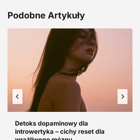
:
,
2
0
Podobne Artykuły
9
0
,
0
z
0
ł
.
z
ł
.
Detoks dopaminowy dla
introwertyka – cichy reset dla
wrażliwego mózgu