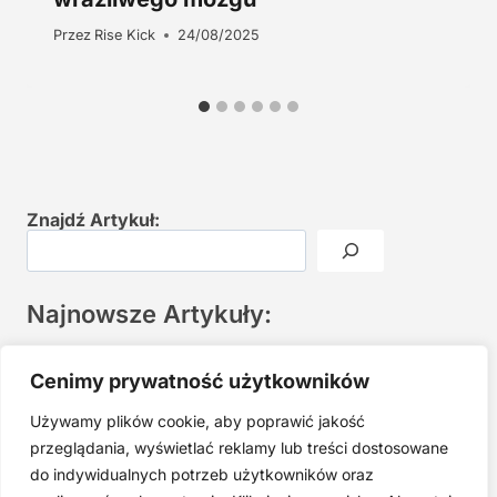
Przez
Rise Kick
24/08/2025
Znajdź Artykuł:
Najnowsze Artykuły:
Joga twarzy po 40. Spokojna praktyka zamiast presji na
Cenimy prywatność użytkowników
młodość
Używamy plików cookie, aby poprawić jakość
Najczęstsze błędy w jodze twarzy. Dlaczego mniej znaczy
lepiej?
przeglądania, wyświetlać reklamy lub treści dostosowane
do indywidualnych potrzeb użytkowników oraz
Zarabiaj na tym, co kochasz: 15 Sprawdzonych Kroków, by
Zamienić Pasję w Dochodowy Biznes